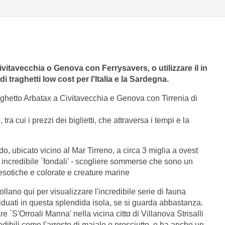
ivitavecchia
o
Genova
con Ferrysavers, o utilizzare il in
i traghetti low cost per l'Italia e la Sardegna.
aghetto Arbatax a Civitavecchia e Genova con
Tirrenia di
tra cui i prezzi dei biglietti, che attraversa i tempi e la
do, ubicato vicino al Mar Tirreno, a circa 3 miglia a ovest
a incredibile `fondali' - scogliere sommerse che sono un
 esotiche e colorate e creature marine
ollano qui per visualizzare l'incredibile serie di fauna
viduati in questa splendida isola, se si guarda abbastanza.
e `S'Orroali Manna' nella vicina cittα di Villanova Strisalli
edibili come l'arrosto di maiale e prosciutto, e ha anche un