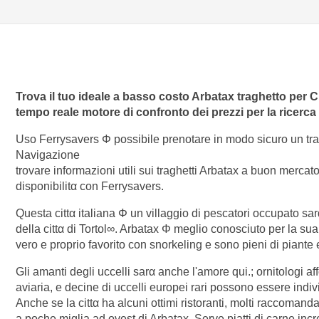
Trova il tuo ideale a basso costo Arbatax traghetto per
C
tempo reale motore di confronto dei prezzi per la ricerca d
Uso Ferrysavers Φ possibile prenotare in modo sicuro un tr
Navigazione
trovare informazioni utili sui traghetti Arbatax a buon mercato, 
disponibilitα con Ferrysavers.
Questa cittα italiana Φ un villaggio di pescatori occupato sar
della cittα di Tortol∞. Arbatax Φ meglio conosciuto per la su
vero e proprio favorito con snorkeling e sono pieni di piante
Gli amanti degli uccelli sarα anche l'amore qui.; ornitologi aff
aviaria, e decine di uccelli europei rari possono essere indi
Anche se la cittα ha alcuni ottimi ristoranti, molti raccomandar
a poche miglia ad ovest di Arbatax. Serve piatti di carne incr