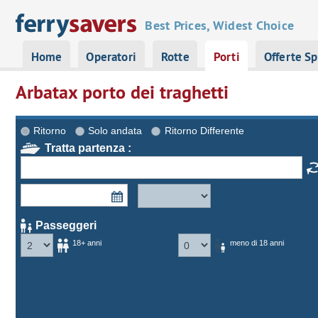
Best Prices, Widest Choice
Home
Operatori
Rotte
Porti
Offerte Sp
Arbatax porto dei traghetti
Ritorno
Solo andata
Ritorno Differente
Tratta partenza :
Passeggeri
18+ anni
meno di 18 anni