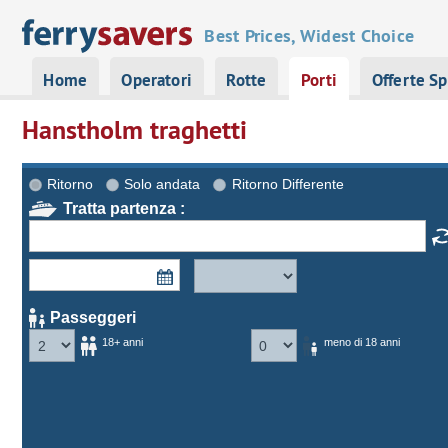
Best Prices, Widest Choice
Home
Operatori
Rotte
Porti
Offerte Sp
Hanstholm traghetti
Ritorno
Solo andata
Ritorno Differente
Tratta partenza :
Passeggeri
18+ anni
meno di 18 anni