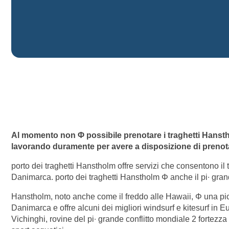
Al momento non Φ possibile prenotare i traghetti Hans
lavorando duramente per avere a disposizione di prenotar
porto dei traghetti Hanstholm offre servizi che consentono il t
Danimarca. porto dei traghetti Hanstholm Φ anche il pi∙ gra
Hanstholm, noto anche come il freddo alle Hawaii, Φ una picco
Danimarca e offre alcuni dei migliori windsurf e kitesurf in Eu
Vichinghi, rovine del pi∙ grande conflitto mondiale 2 fortezza